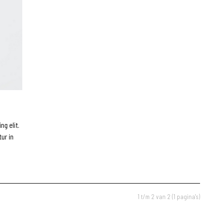
g elit.
ur in
1 t/m 2 van 2 (1 pagina's)