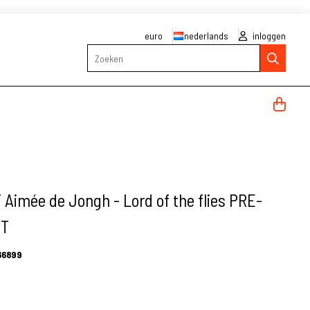
euro
nederlands
inloggen
Zoeken
imée de Jongh - Lord of the flies PRE-
NT
66899