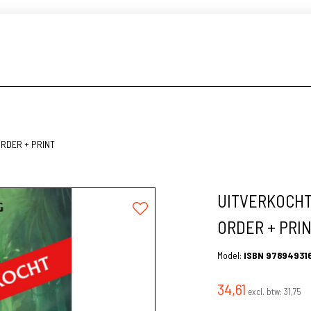
-ORDER + PRINT
UITVERKOCHT A
ORDER + PRI
Model:
ISBN 97894931
34,61
excl. btw:
31,75