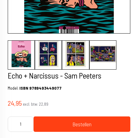
Echo + Narcissus - Sam Peeters
Model:
ISBN 9789493449077
24,95
excl. btw:
22,89
Bestellen