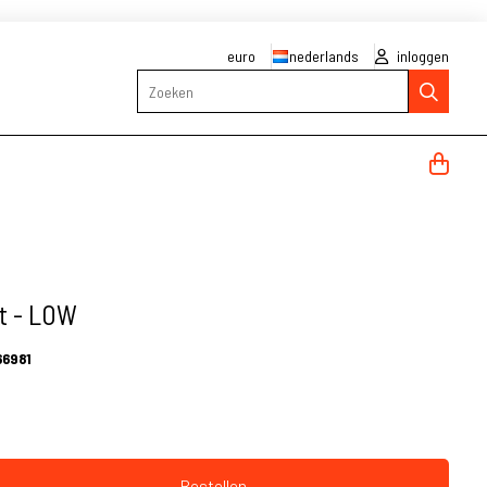
euro
nederlands
inloggen
Zoeken
st - LOW
66981
Bestellen