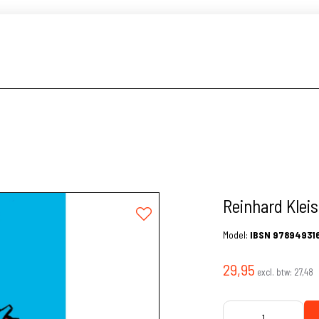
Reinhard Klei
Model:
IBSN 97894931
29,95
excl. btw:
27,48